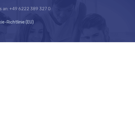
ns an: +49 6222 389 327 0
ie-Richtlinie (EU)