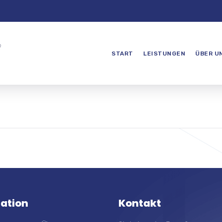
?
START
LEISTUNGEN
ÜBER U
 an extended period of
g to AIFS, working closely
internal team and gaining a
erstand
ation
Kontakt