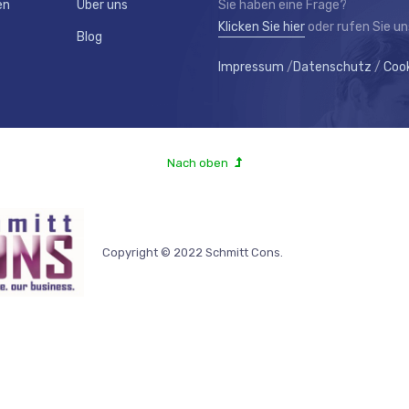
en
Über uns
Sie haben eine Frage?
Klicken Sie hier
oder rufen Sie u
Blog
Impressum
/
Datenschutz
/
Cook
Nach oben
Copyright © 2022 Schmitt Cons.