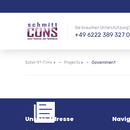
Sie brauchen Unterstützung
+49 6222 389 327 0
Government Solutions
A Homeland Security
Following
Schmitt-Cons
>
Projects
>
Government
Agency
consultin
with the 
deep und
Unsere Adresse
Navig