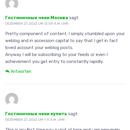
Гостиничные чеки Москва
sagt:
DEZEMBER 27, 2022 UM 12:59 A.M. UHR
Pretty component of content. I simply stumbled upon your
weblog and in accession capital to say that I get in fact
loved account your weblog posts.
Anyway I will be subscribing to your feeds or even I
achievement you get entry to constantly rapidly.
Antworten
Гостиничные чеки купить
sagt:
DEZEMBER 27, 2022 UM 1:11 A.M. UHR
This is my first time pay a visit at here and i am genuinely