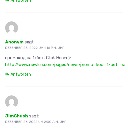
Antworten
Anonym
sagt:
DEZEMBER 25, 2022 UM 1:16 P.M. UHR
промокод на 1хбет. Click Here:👉
http://www.newlcn.com/pages/news/promo_kod_1xbet_na_se
Antworten
JimChush
sagt:
DEZEMBER 26, 2022 UM 2:00 A.M. UHR