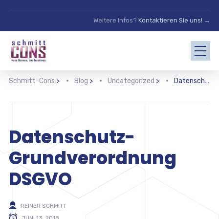
Weitere Infos?
Kontaktieren Sie uns! →
Schmitt-Cons
>
Blog
>
Uncategorized
>
Datenschutz-Grundverordnung DSGVO
Datenschutz-
Grundverordnung
DSGVO
REINER SCHMITT
JUNI 13, 2018