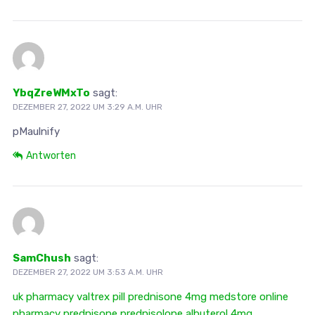
YbqZreWMxTo
sagt:
DEZEMBER 27, 2022 UM 3:29 A.M. UHR
pMaulnify
Antworten
SamChush
sagt:
DEZEMBER 27, 2022 UM 3:53 A.M. UHR
uk pharmacy
valtrex pill
prednisone 4mg
medstore online
pharmacy
prednisone prednisolone
albuterol 4mg