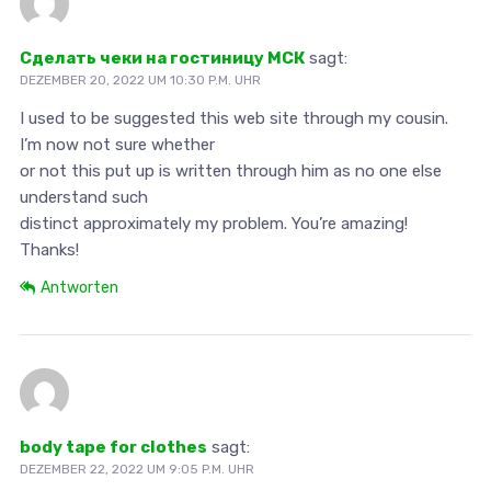
Сделать чеки на гостиницу МСК
sagt:
DEZEMBER 20, 2022 UM 10:30 P.M. UHR
I used to be suggested this web site through my cousin.
I’m now not sure whether
or not this put up is written through him as no one else
understand such
distinct approximately my problem. You’re amazing!
Thanks!
Antworten
body tape for clothes
sagt:
DEZEMBER 22, 2022 UM 9:05 P.M. UHR