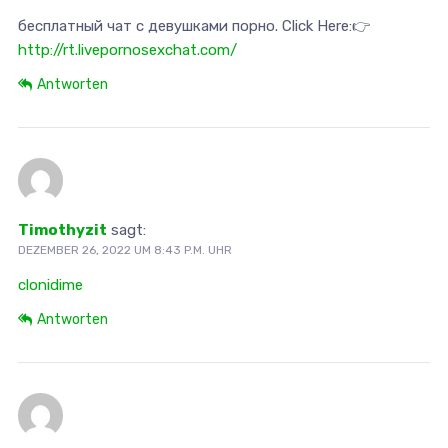
бесплатный чат с девушками порно. Click Here:👉
http://rt.livepornosexchat.com/
Antworten
Timothyzit
sagt:
DEZEMBER 26, 2022 UM 8:43 P.M. UHR
clonidime
Antworten